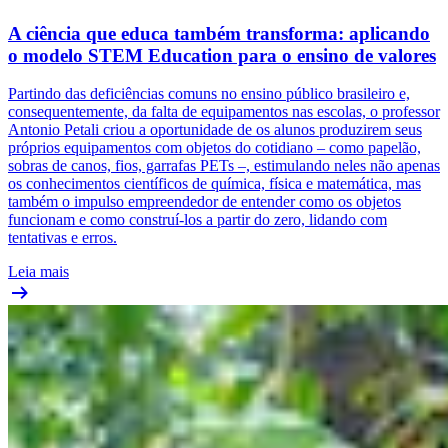
A ciência que educa também transforma: aplicando
o modelo STEM Education para o ensino de valores
Partindo das deficiências comuns no ensino público brasileiro e,
consequentemente, da falta de equipamentos nas escolas, o professor
Antonio Petali criou a oportunidade de os alunos produzirem seus
próprios equipamentos com objetos do cotidiano – como papelão,
sobras de canos, fios, garrafas PETs –, estimulando neles não apenas
os conhecimentos científicos de química, física e matemática, mas
também o impulso empreendedor de entender como os objetos
funcionam e como construí-los a partir do zero, lidando com
tentativas e erros.
Leia mais