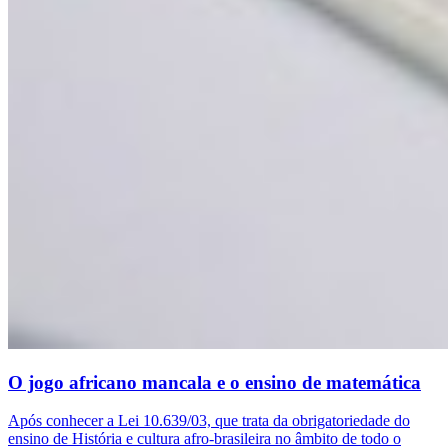
O jogo africano mancala e o ensino de matemática
Após conhecer a Lei 10.639/03, que trata da obrigatoriedade do
ensino de História e cultura afro-brasileira no âmbito de todo o