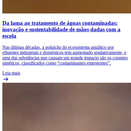
Da lama ao tratamento de águas contaminadas:
inovação e sustentabilidade de mãos dadas com a
escola
Nas últimas décadas, a poluição do ecossistema aquático por
efluentes industriais e domésticos tem aumentado gradativamente, e
uma das substâncias que causam um grande impacto são os corantes
sintéticos, classificados como “contaminantes emergentes”.
Leia mais